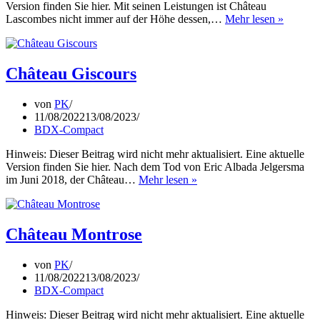
Version finden Sie hier. Mit seinen Leistungen ist Château
Château
Lascombes nicht immer auf der Höhe dessen,…
Mehr lesen »
Lascom
Château Giscours
von
PK
11/08/2022
13/08/2023
BDX-Compact
Hinweis: Dieser Beitrag wird nicht mehr aktualisiert. Eine aktuelle
Version finden Sie hier. Nach dem Tod von Eric Albada Jelgersma
Château
im Juni 2018, der Château…
Mehr lesen »
Giscours
Château Montrose
von
PK
11/08/2022
13/08/2023
BDX-Compact
Hinweis: Dieser Beitrag wird nicht mehr aktualisiert. Eine aktuelle