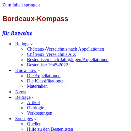
Zum Inhalt springen
Bordeaux-Kompass
für Rotweine
Ratings
Châteaux-Verzeichnis nach Appellationen
Châteaux-Verzeichnis A-Z
Bestenlisten nach Jahrgängen/Appellationen
Bestenliste 1945-2022
Know-how
Die Appellationen
Die Klassifikationen
Materialien
News
Beiträge
Artikel
Ökologie
Verkostungen
Sonstiges
Quellen
Hilfe zu den Bestenlisten